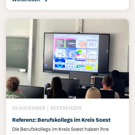
Weiterlesen
wir an unserem Hauptstandort ein inspirierendes
Programm für Servicemitarbeiter, Monteure,
Vertriebs-und Logistikkollegen. Durch
kontinuierliches Lernen und Üben stärken wir
nicht nur das Wissen innerhalb unseres Teams,
sondern auch die Qualität und Zuverlässigkeit
des Services, den unsere Kunden täglich erleben.
25 NOVEMBER
REFERENZEN
Referenz: Berufskollegs im Kreis Soest
Die Berufskollegs im Kreis Soest haben ihre