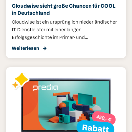
Cloudwise sieht große Chancen für COOL
in Deutschland
Cloudwise ist ein ursprünglich niederländischer
IT-Dienstleister mit einer langen
Erfolgsgeschichte im Primar- und
Sekundarbildungsbereich. Bereits 2014 betrat
Weiterlesen
das Unternehmen den deutschen Markt –
zunächst mit einem Fokus auf einen begrenzten
Teil seines Portfolios: interaktive Displays und
andere digitale Lernmittel. Nun gibt es COOL, die
neue digitale Lern- und Arbeitsumgebung von
Cloudwise, die das Potenzial hat, die
Digitalisierung des Bildungswesens in
Deutschland zu beschleunigen – sodass
Lehrkräfte letztlich mehr Zeit für den Unterricht
haben. Wir haben Rogier Borggreve,
Geschäftsführer von Cloudwise, und Walter