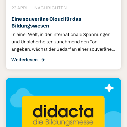
23 APRIL
NACHRICHTEN
Eine souveräne Cloud für das
Bildungswesen
In einer Welt, in der internationale Spannungen
und Unsicherheiten zunehmend den Ton
angeben, wächst der Bedarf an einer souveränen
Cloud: einer Online-Umgebung, in der der Zugang
Weiterlesen
zu Daten vollständig unter der Kontrolle eines
Landes oder einer Organisation steht. Auch im
Bildungswesen wird der Ruf nach mehr digitaler
Autonomie immer lauter. Cloudwise nimmt diese
Herausforderung gemeinsam mit der Open-
Source-Kollaborationsplattform Nextcloud an.