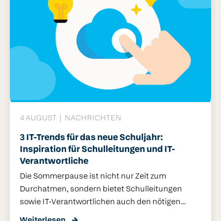
4 AUGUST
NACHRICHTEN
3 IT-Trends für das neue Schuljahr:
Inspiration für Schulleitungen und IT-
Verantwortliche
Die Sommerpause ist nicht nur Zeit zum
Durchatmen, sondern bietet Schulleitungen
sowie IT-Verantwortlichen auch den nötigen
Freiraum, um strategische Weichen für das
Doch worauf kommt es im neuen Schuljahr an?
Weiterlesen