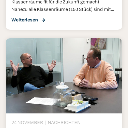
Klassenräume fit für die Zukunft gemacht:
Nahezu alle Klassenräume (150 Stück) sind mit
modernen interaktiven Displays mit
Weiterlesen
Konferenztechnik der Marke BenQ ausgestattet.
Die Displays wurden von Cloudwise geliefert und
installiert und ersetzen die bisherigen Tafeln und
Beamer.
Lehrkräfte profitieren von einer
einfacheren Bedienung, einer erhöhten
Flexibilität sowie neuen Möglichkeiten für
interaktiven Unterricht.
Der Kreis Soest berichtet
von einer Zusammenarbeit mit Cloudwise, die
nicht nur technisch überzeugt, sondern auch auf
menschlicher Ebene Freude macht.
24 NOVEMBER
NACHRICHTEN