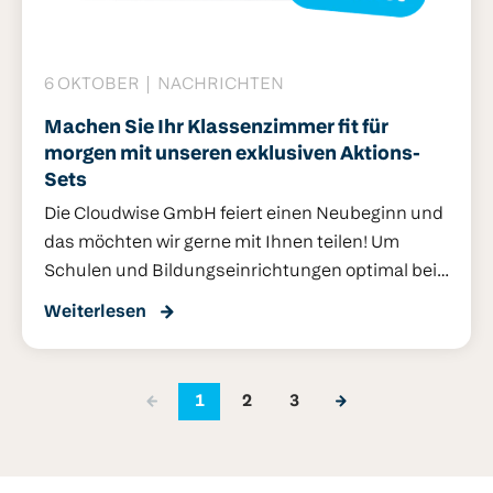
Tannemaat, Geschäftsführer von Cloudwise
GmbH, gefragt, worauf sie diese Erwartung
stützen.
6 OKTOBER
NACHRICHTEN
Machen Sie Ihr Klassenzimmer fit für
morgen mit unseren exklusiven Aktions-
Sets
Die Cloudwise GmbH feiert einen Neubeginn und
das möchten wir gerne mit Ihnen teilen! Um
Schulen und Bildungseinrichtungen optimal bei
der digitalen Transformation zu unterstützen,
Weiterlesen
haben wir speziell ausgewählte Aktions-Sets
zusammengestellt. Mit hochwertiger
Technologie, schneller Installation und
1
2
3
persönlicher Betreuung machen Sie Ihre
Klassenzimmer zukunftssicher – und profitieren
bis zum Jahresende von exklusiven Vorteilen.