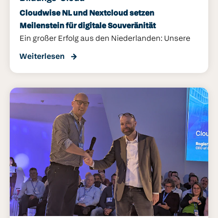
Cloudwise NL und Nextcloud setzen
Meilenstein für digitale Souveränität
Ein großer Erfolg aus den Niederlanden: Unsere
Kollegen von Cloudwise Niederlande (Cloudwise
Weiterlesen
BV) haben gemeinsam mit Nextcloud eine
erfolgreiche Runder Tisch -Veranstaltung
durchgeführt. Wir von Cloudwise GmbH teilen
diesen wegweisenden Schritt unseres
niederländischen Schwesterunternehmens mit
Stolz, da er zeigt, wie die Zukunft des
europäischen Bildungswesens aussehen kann.