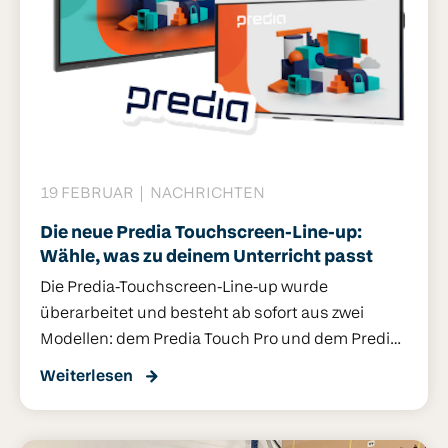
Dann lies weiter.
19 FEBRUAR
NACHRICHTEN
Die neue Predia Touchscreen-Line-up:
Wähle, was zu deinem Unterricht passt
Die Predia-Touchscreen-Line-up wurde
überarbeitet und besteht ab sofort aus zwei
Modellen: dem Predia Touch Pro und dem Predia
Touch Base. Mit zwei klaren Optionen machen wir
Weiterlesen
es Schulen einfacher, genau den Bildschirm zu
wählen, der wirklich zu ihrer Arbeitsweise passt.
Der Touch Pro richtet sich an Schulen, die