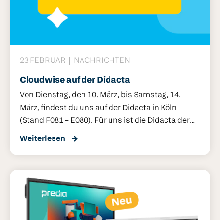
23 FEBRUAR
NACHRICHTEN
Cloudwise auf der Didacta
Von Dienstag, den 10. März, bis Samstag, 14.
März, findest du uns auf der Didacta in Köln
(Stand F081 – E080). Für uns ist die Didacta der
ideale Moment, um sich mit dir auszutauschen,
Weiterlesen
was deine Schule aktuell bewegt. Wie läuft es an
deiner Schule? Welche Herausforderungen
begegnen dir im Unterricht? Und was braucht es
für den nächsten Schritt bei digitalen
Lernmitteln? Wir kommen gern mit dir ins
Gespräch. Neugierig, was dich bei uns erwartet?