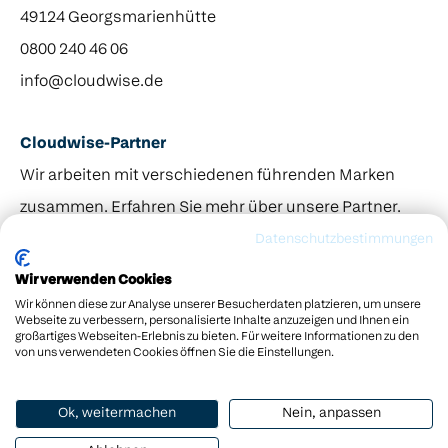
49124 Georgsmarienhütte
0800 240 46 06
info@cloudwise.de
Cloudwise-Partner
Wir arbeiten mit verschiedenen führenden Marken
zusammen. Erfahren Sie mehr über unsere Partner.
© 2013–2026 Odin Gruppe. Cloudwise gehört zur Odin
Datenschutzbestimmungen
Groep.
Wir verwenden Cookies
Wir können diese zur Analyse unserer Besucherdaten platzieren, um unsere
Webseite zu verbessern, personalisierte Inhalte anzuzeigen und Ihnen ein
großartiges Webseiten-Erlebnis zu bieten. Für weitere Informationen zu den
von uns verwendeten Cookies öffnen Sie die Einstellungen.
Kontakt
Datenschutzerklärung
Impressum
AGB
Ok, weitermachen
Nein, anpassen