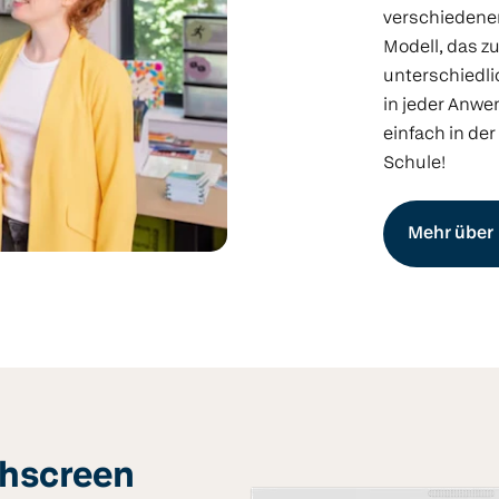
verschiedenen
Modell, das z
unterschiedli
in jeder Anw
einfach in de
Schule!
Mehr über
chscreen