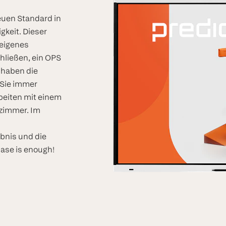
euen Standard in
gkeit. Dieser
r eigenes
hließen, ein OPS
 haben die
 Sie immer
beiten mit einem
nzimmer. Im
bnis und die
Base is enough!