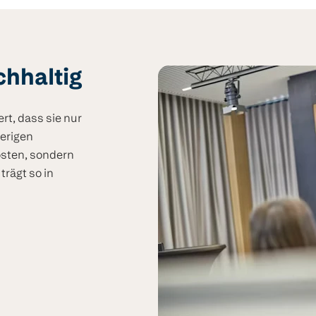
chhaltig
rt, dass sie nur
herigen
osten, sondern
trägt so in